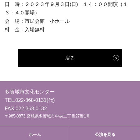
日 時：２０２３年９月３日(日) １４：００開演（１
３：４０開場）
会 場：市民会館 小ホール
料 金：入場無料
戻る
多賀城市文化センター
TEL.
022-368-0131
(代)
FAX.022-368-0132
〒985-0873 宮城県多賀城市中央二丁目27番1号
ホーム
公演を見る