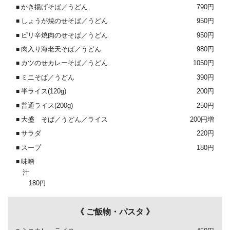
かき揚げそば／うどん
790円
しょうが焼のせそば／うどん
950円
ピリ辛焼肉のせそば／うどん
950円
肉入り海老天そば／うどん
980円
カツのせカレーそば／うどん
1050円
ミニそば／うどん
390円
半ライス(120g)
200円
普通ライス(200g)
250円
大盛 そば／うどん／ライス
200円増
サラダ
220円
スープ
180円
味噌
180
円
《 ご飯物・パスタ 》