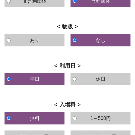
非営利団体
営利団体
物販
あり
なし
利用日
平日
休日
入場料
無料
1～500円