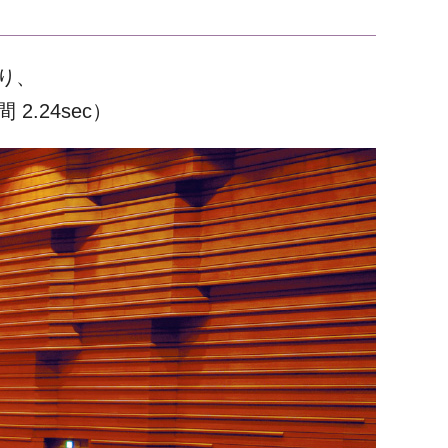
り、
.24sec）