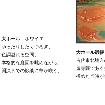
大ホール ホワイエ
ゆったりしたくつろぎ、
大ホール緞帳
色調溢れる空間。
古代東北地方
本格的な庭園を眺めながら、
属寺院である
開演までの歓談に華が咲く。
極めた当時が