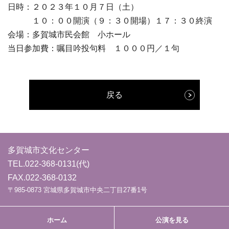
日時：２０２３年１０月７日（土）
１０：００開演（９：３０開場）１７：３０終演
会場：多賀城市民会館 小ホール
当日参加費：嘱目吟投句料 １０００円／１句
戻る
多賀城市文化センター
TEL.
022-368-0131
(代)
FAX.022-368-0132
〒985-0873 宮城県多賀城市中央二丁目27番1号
ホーム
公演を見る