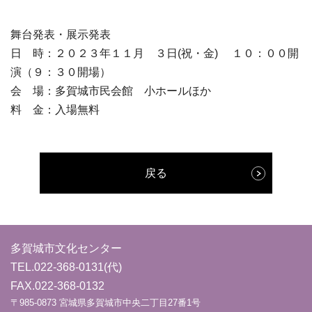
舞台発表・展示発表
日 時：２０２３年１１月 ３日(祝・金) １０：００開
演（９：３０開場）
会 場：多賀城市民会館 小ホールほか
料 金：入場無料
戻る
多賀城市文化センター
TEL.
022-368-0131
(代)
FAX.022-368-0132
〒985-0873 宮城県多賀城市中央二丁目27番1号