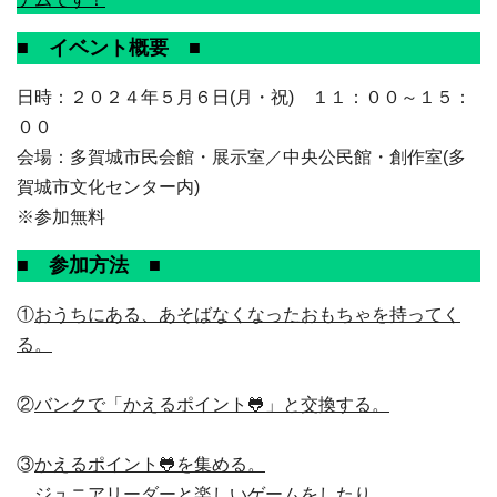
■ イベント概要 ■
日時：２０２４年５月６日(月・祝) １１：００～１５：
００
会場：多賀城市民会館・展示室／中央公民館・創作室(多
賀城市文化センター内)
※参加無料
■ 参加方法 ■
①
おうちにある、あそばなくなったおもちゃを持ってく
る。
②
バンクで「かえるポイント🐸」と交換する。
③
かえるポイント🐸を集める。
ジュニアリーダーと楽しいゲームをしたり、