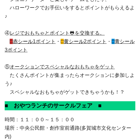
ハローワークでお手伝いをするとポイントがもらえるよ
♪
④
レジでおもちゃとポイント🐸を交換する。
□
赤シール
1ポイント
・
□
黄シール
2ポイント
・
□
青シール
3ポイント
⑤
オークションでスペシャルなおもちゃをゲット
たくさんポイントが集まったらオークションに参加しよ
う♪
スペシャルなおもちゃがゲットできちゃうかも！？
■ おやつランチのサークルフェア ■
時間：１１：００～１５：００
場所：中央公民館・創作室前通路(多賀城市文化センター
内)