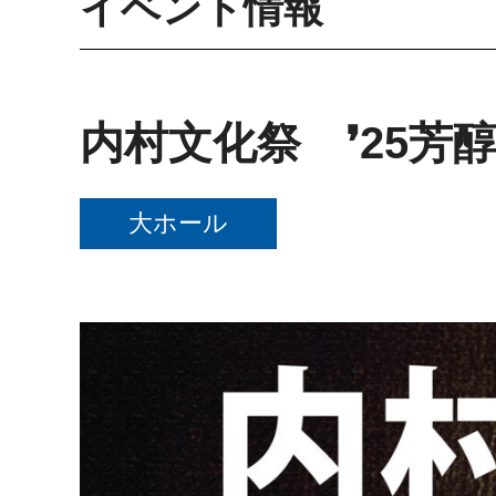
イベント情報
内村文化祭 ❜25芳
大ホール