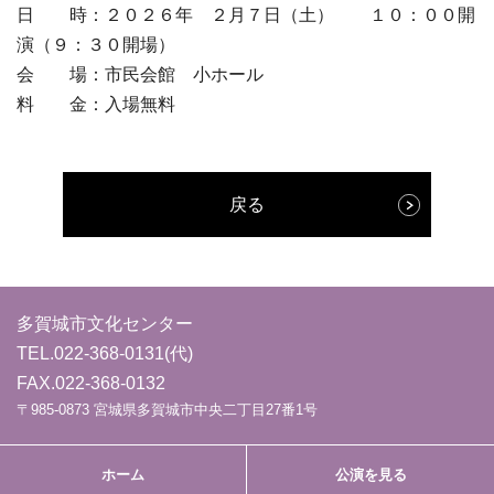
日 時：２０２６年 ２月７日（土） １０：００開
演（９：３０開場）
会 場：市民会館 小ホール
料 金：入場無料
戻る
多賀城市文化センター
TEL.
022-368-0131
(代)
FAX.022-368-0132
〒985-0873 宮城県多賀城市中央二丁目27番1号
ホーム
公演を見る