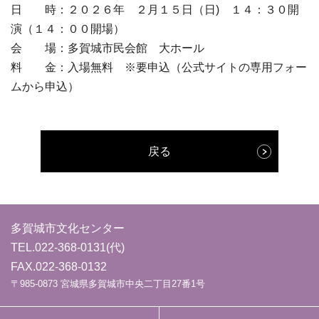
日 時：２０２６年 ２月１５日（日) １４：３０開
演（１４：００開場）
会 場：多賀城市民会館 大ホール
料 金：入場無料 ※要申込（公式サイトの専用フォー
ムから申込）
戻る
多賀城市文化センター
TEL.
022-368-0131
(代)
FAX.022-368-0132
〒985-0873 宮城県多賀城市中央二丁目27番1号