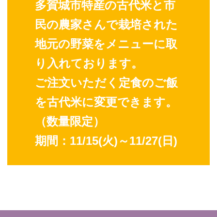
多賀城市特産の古代米と市
民の農家さんで栽培された
地元の野菜をメニューに取
り入れております。
ご注文いただく定食のご飯
を古代米に変更できます。
（数量限定）
期間：11/15(火)～11/27(日)