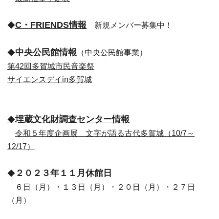
C・FRIENDS情報
◆
新規メンバー募集中！
中央公民館情報
◆
（中央公民館事業）
第42回多賀城市民音楽祭
サイエンスデイin多賀城
埋蔵文化財調査センター情報
◆
令和５年度企画展 文字が語る古代多賀城（10/7～
12/17）
２０２３年１１月休館日
◆
６日（月）・１３日（月）・２０日（月）・２７日
（月）