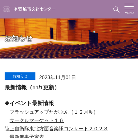
MENU
お知らせ
お知らせ
2023年11月01日
最新情報（11/1更新）
イベント最新情報
◆
ブラッシュアップたがぶん（１２月度）
サークルマーケット１６
陸上自衛隊東北方面音楽隊コンサート２０２３
最新催事予定表