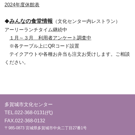
2024年度休館表
みんなの食堂情報
◆
（文化センター内レストラン）
アーリーランチタイム継続中
１月～３月 利用者アンケート調査中
※各テーブル上にQRコード設置
テイクアウトや各種お弁当も注文お受けします。ご相談
ください。
多賀城市文化センター
TEL.
022-368-0131
(代)
FAX.022-368-0132
〒985-0873 宮城県多賀城市中央二丁目27番1号