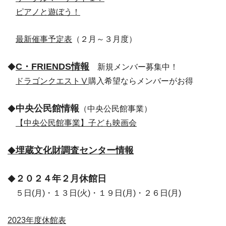
ピアノと遊ぼう！
最新催事予定表
（２月～３月度）
C・FRIENDS情報
◆
新規メンバー募集中！
ドラゴンクエストⅤ
購入希望ならメンバーがお得
中央公民館情報
◆
（中央公民館事業）
【中央公民館事業】子ども映画会
埋蔵文化財調査センター情報
◆
２０２４年２月休館日
◆
５日(月)・１３日(火)・１９日(月)・２６日(月)
2023年度休館表