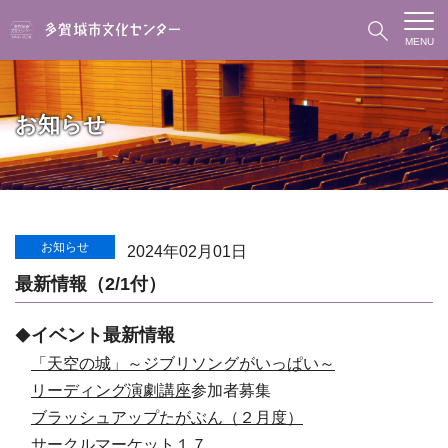
MENU
お知らせ
お知らせ
2024年02月01日
最新情報（2/1付）
イベント最新情報
◆
「天空の城」～ジブリソングがいっぱい～
リーディング演劇講座
参加者募集
ブラッシュアップたがぶん（２月度）
サークルマーケット１７