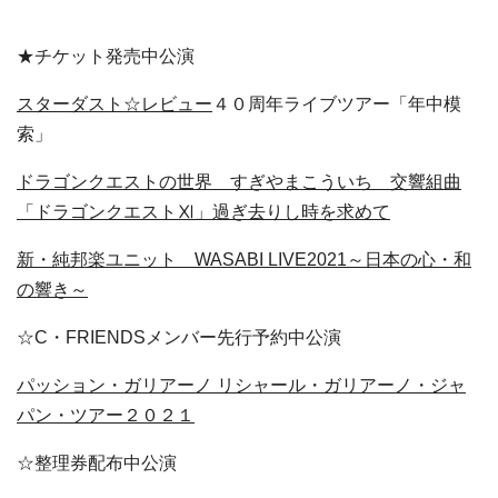
★チケット発売中公演
スターダスト☆レビュー
４０周年ライブツアー「年中模
索」
ドラゴンクエストの世界 すぎやまこういち 交響組曲
「ドラゴンクエストⅪ」過ぎ去りし時を求めて
新・純邦楽ユニット WASABI LIVE2021～日本の心・和
の響き～
☆C・FRIENDSメンバー先行予約中公演
パッション・ガリアーノ リシャール・ガリアーノ・ジャ
パン・ツアー２０２１
☆整理券配布中公演