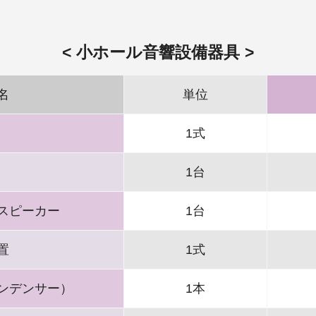
小ホール音響設備器具
名
単位
1式
1台
スピーカー
1台
置
1式
ンデンサー）
1本