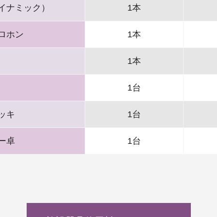
イナミック）
1本
ロホン
1本
1本
1台
ッキ
1台
ー卓
1台