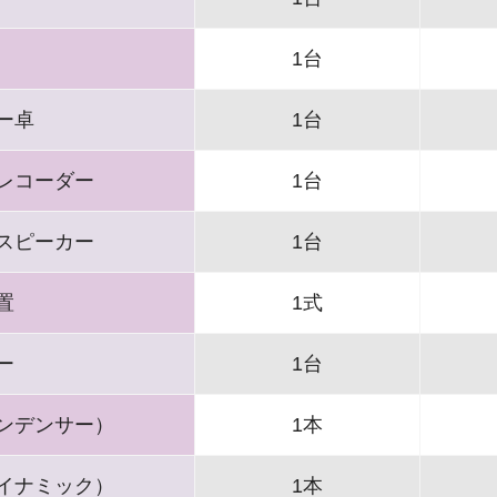
1台
ー卓
1台
レコーダー
1台
スピーカー
1台
置
1式
ー
1台
ンデンサー）
1本
イナミック）
1本