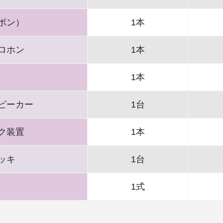
ボン）
1本
ロホン
1本
1本
ピーカー
1台
ク装置
1本
ッキ
1台
1式